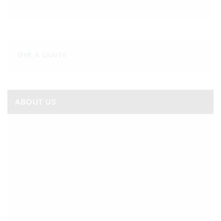
Get A Quote
ABOUT US
We are currently one of the leading
companies in the production, distribution
and installation of decorative elements for
interiors using Gypsum and exteriors using
GRC (Glass Reinforced Concrete) and UHPC
(Ultra-Hight Perfomance Concrate) with
high mechanical strength and water
resistance.