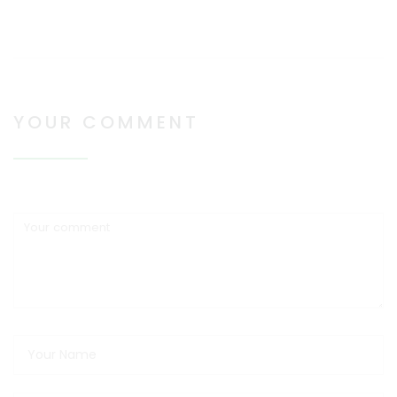
YOUR COMMENT