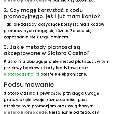
slotoro promo code
w panelu użytkownika.
2. Czy mogę korzystać z kodu
promocyjnego, jeśli już mam konto?
Tak, ale zasady dotyczące korzystania z kodów
promocyjnych mogą się różnić. Zaleca się
zapoznanie się z regulaminem.
3. Jakie metody płatności są
akceptowane w Slotoro Casino?
Platforma obsługuje wiele metod płatności, w tym
przelewy bankowe, karty kredytowe oraz
slotorocasino1.pl
portfele elektroniczne.
Podsumowanie
Slotoro Casino z pewnością przyciąga uwagę
graczy dzięki swojej różnorodności gier,
atrakcyjnym promocjom oraz wyjątkowym
slotoro promo code
. Niezależnie od tego, czy