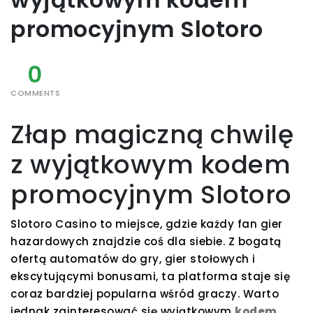
promocyjnym Slotoro
0
COMMENTS
Złap magiczną chwilę
z wyjątkowym kodem
promocyjnym Slotoro
Slotoro Casino to miejsce, gdzie każdy fan gier
hazardowych znajdzie coś dla siebie. Z bogatą
ofertą automatów do gry, gier stołowych i
ekscytującymi bonusami, ta platforma staje się
coraz bardziej popularna wśród graczy. Warto
jednak zainteresować się wyjątkowym
kodem