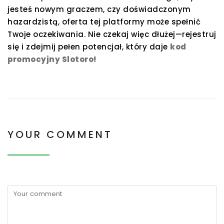
jesteś nowym graczem, czy doświadczonym
hazardzistą, oferta tej platformy może spełnić
Twoje oczekiwania. Nie czekaj więc dłużej—rejestruj
się i zdejmij pełen potencjał, który daje
kod
promocyjny Slotoro
!
YOUR COMMENT