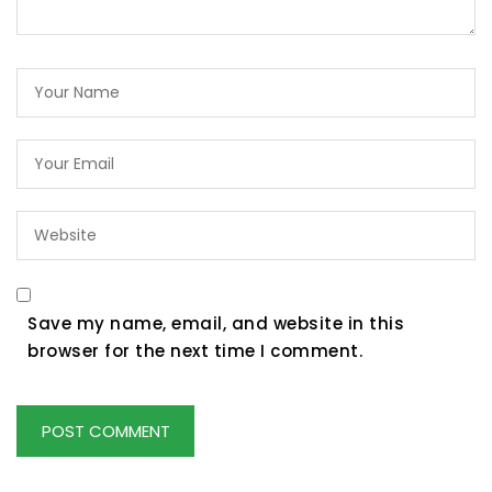
Save my name, email, and website in this
browser for the next time I comment.