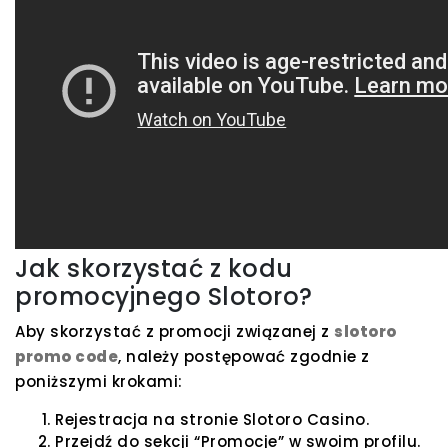
Jak skorzystać z kodu
promocyjnego Slotoro?
Aby skorzystać z promocji związanej z
slotoro
promo code
, należy postępować zgodnie z
poniższymi krokami:
Rejestracja na stronie Slotoro Casino.
Przejdź do sekcji “Promocje” w swoim profilu.