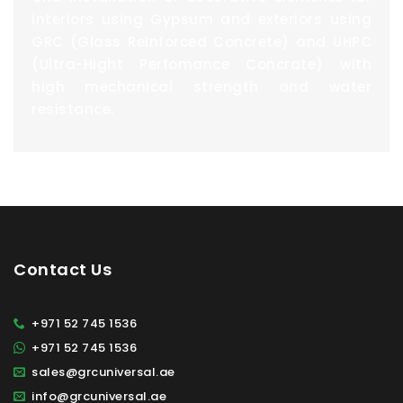
interiors using Gypsum and exteriors using
GRC (Glass Reinforced Concrete) and UHPC
(Ultra-Hight Perfomance Concrate) with
high mechanical strength and water
resistance.
Contact Us
+971 52 745 1536
+971 52 745 1536
sales@grcuniversal.ae
info@grcuniversal.ae