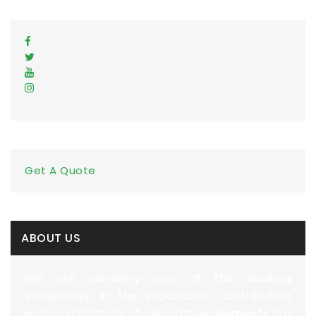
Get A Quote
ABOUT US
We are currently one of the leading
companies in the production, distribution
and installation of decorative elements for